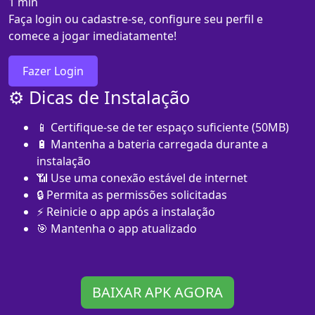
1 min
Faça login ou cadastre-se, configure seu perfil e
comece a jogar imediatamente!
Fazer Login
⚙️ Dicas de Instalação
📱 Certifique-se de ter espaço suficiente (50MB)
🔋 Mantenha a bateria carregada durante a
instalação
📶 Use uma conexão estável de internet
🔒 Permita as permissões solicitadas
⚡ Reinicie o app após a instalação
🎯 Mantenha o app atualizado
BAIXAR APK AGORA