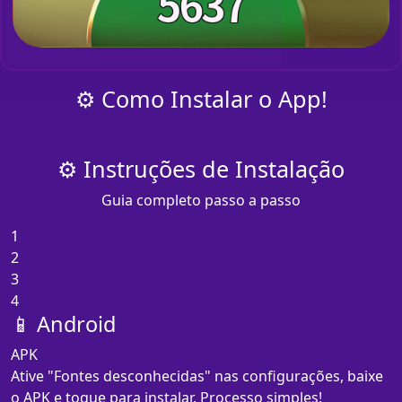
⚙️ Como Instalar o App!
⚙️ Instruções de Instalação
Guia completo passo a passo
1
2
3
4
📱 Android
APK
Ative "Fontes desconhecidas" nas configurações, baixe
o APK e toque para instalar. Processo simples!