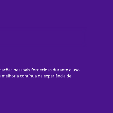
rmações pessoais fornecidas durante o uso
e melhoria contínua da experiência de