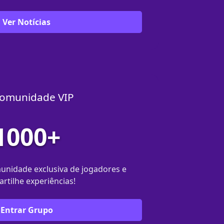
Ver Notícias
Comunidade VIP
1000+
unidade exclusiva de jogadores e
rtilhe experiências!
Entrar Grupo