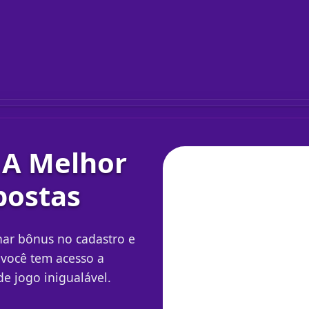
 A Melhor
postas
har bônus no cadastro e
 você tem acesso a
e jogo inigualável.