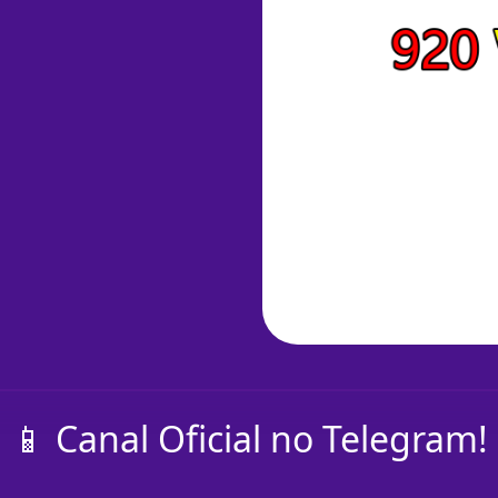
📱 Canal Oficial no Telegram!