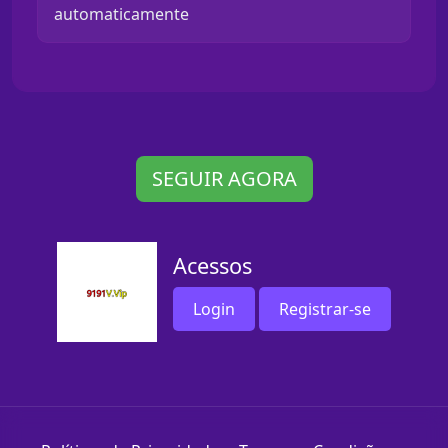
automaticamente
SEGUIR AGORA
Acessos
Login
Registrar-se