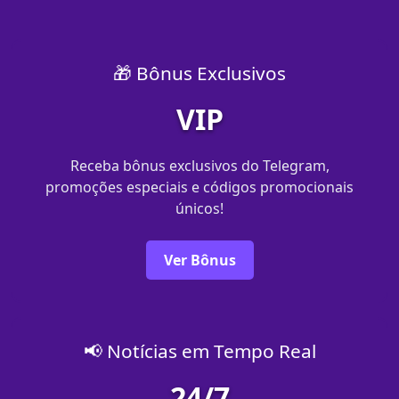
🎁 Bônus Exclusivos
VIP
Receba bônus exclusivos do Telegram,
promoções especiais e códigos promocionais
únicos!
Ver Bônus
📢 Notícias em Tempo Real
24/7