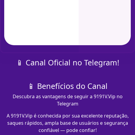
📱 Canal Oficial no Telegram!
📱 Benefícios do Canal
Descubra as vantagens de seguir a 9191V.Vip no
Telegram
A 9191V.Vip é conhecida por sua excelente reputação,
saques rápidos, ampla base de usuários e segurança
confiável — pode confiar!