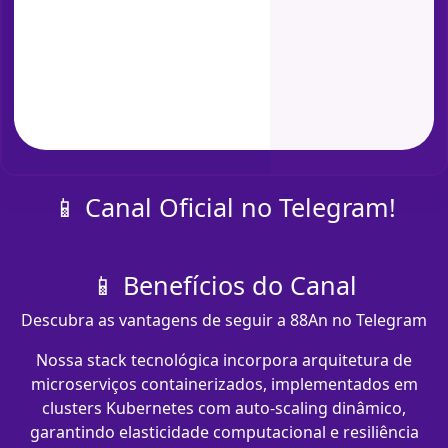
📱 Canal Oficial no Telegram!
📱 Benefícios do Canal
Descubra as vantagens de seguir a 88An no Telegram
Nossa stack tecnológica incorpora arquitetura de
microserviços containerizados, implementados em
clusters Kubernetes com auto-scaling dinâmico,
garantindo elasticidade computacional e resiliência