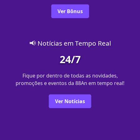
Ver Bônus
📢 Notícias em Tempo Real
24/7
Fique por dentro de todas as novidades,
promoções e eventos da 88An em tempo real!
Ver Notícias