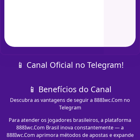
📱 Canal Oficial no Telegram!
📱 Benefícios do Canal
Descubra as vantagens de seguir a 888Iwc.Com no
Telegram
Para atender os jogadores brasileiros, a plataforma
888Iwc.Com Brasil inova constantemente — a
888Iwc.Com aprimora métodos de apostas e expande