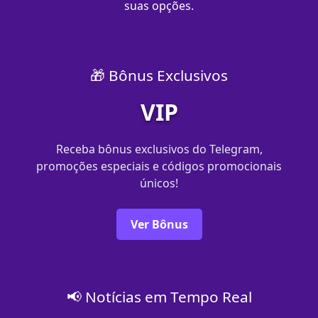
suas opções.
🎁 Bônus Exclusivos
VIP
Receba bônus exclusivos do Telegram,
promoções especiais e códigos promocionais
únicos!
Ver Bônus
📢 Notícias em Tempo Real