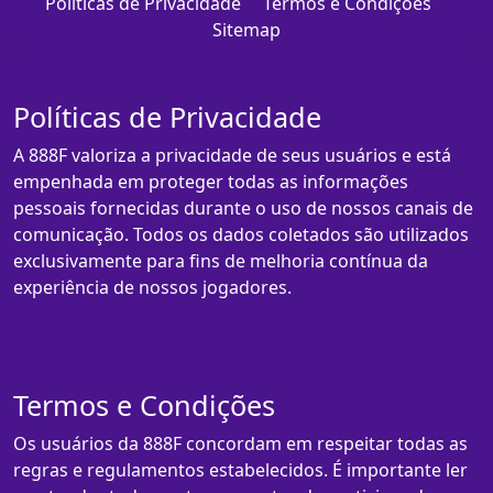
Políticas de Privacidade
Termos e Condições
Sitemap
Políticas de Privacidade
A 888F valoriza a privacidade de seus usuários e está
empenhada em proteger todas as informações
pessoais fornecidas durante o uso de nossos canais de
comunicação. Todos os dados coletados são utilizados
exclusivamente para fins de melhoria contínua da
experiência de nossos jogadores.
Termos e Condições
Os usuários da 888F concordam em respeitar todas as
regras e regulamentos estabelecidos. É importante ler