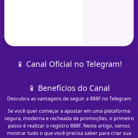
📱 Canal Oficial no Telegram!
📱 Benefícios do Canal
Descubra as vantagens de seguir a 888F no Telegram
Se você quer começar a apostar em uma plataforma
segura, moderna e recheada de promoções, o primeiro
passo é realizar o registro 888F. Neste artigo, vamos
mostrar tudo o que você precisa saber para criar sua