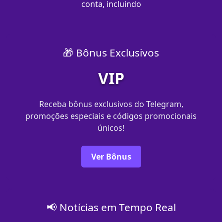
conta, incluindo
🎁 Bônus Exclusivos
VIP
Receba bônus exclusivos do Telegram,
promoções especiais e códigos promocionais
únicos!
Ver Bônus
📢 Notícias em Tempo Real