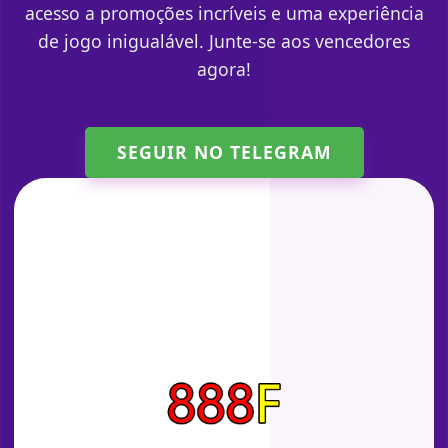
acesso a promoções incríveis e uma experiência
de jogo inigualável. Junte-se aos vencedores
agora!
SEGUIR NO TELEGRAM