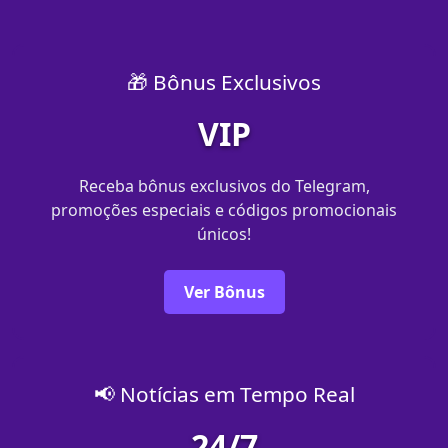
🎁 Bônus Exclusivos
VIP
Receba bônus exclusivos do Telegram,
promoções especiais e códigos promocionais
únicos!
Ver Bônus
📢 Notícias em Tempo Real
24/7