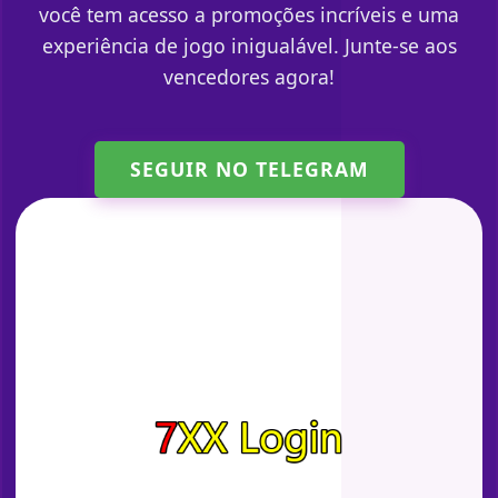
você tem acesso a promoções incríveis e uma
experiência de jogo inigualável. Junte-se aos
vencedores agora!
SEGUIR NO TELEGRAM