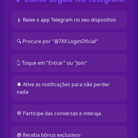
📱 Baixe o app Telegram no seu dispositivo
🔍 Procure por "@7XX LoginOficial"
👆 Toque em "Entrar" ou "Join"
🔔 Ative as notificações para não perder
nada
💬 Participe das conversas e interaja
🎁 Receba bônus exclusivos