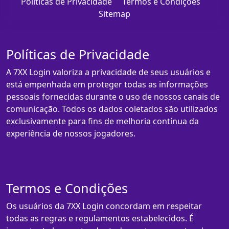
Políticas de Privacidade
Termos e Condições
Sitemap
Políticas de Privacidade
A 7XX Login valoriza a privacidade de seus usuários e
está empenhada em proteger todas as informações
pessoais fornecidas durante o uso de nossos canais de
comunicação. Todos os dados coletados são utilizados
exclusivamente para fins de melhoria contínua da
experiência de nossos jogadores.
Termos e Condições
Os usuários da 7XX Login concordam em respeitar
todas as regras e regulamentos estabelecidos. É