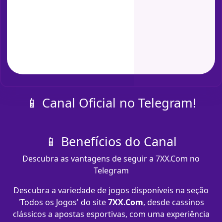
📱 Canal Oficial no Telegram!
📱 Benefícios do Canal
Descubra as vantagens de seguir a 7XX.Com no
Telegram
Descubra a variedade de jogos disponíveis na seção
'Todos os Jogos' do site
7XX.Com
, desde cassinos
clássicos a apostas esportivas, com uma experiência