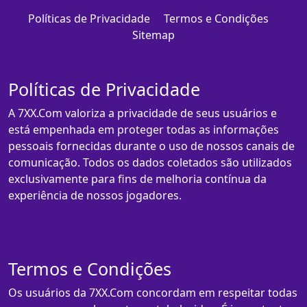
Políticas de Privacidade
Termos e Condições
Sitemap
Políticas de Privacidade
A 7XX.Com valoriza a privacidade de seus usuários e
está empenhada em proteger todas as informações
pessoais fornecidas durante o uso de nossos canais de
comunicação. Todos os dados coletados são utilizados
exclusivamente para fins de melhoria contínua da
experiência de nossos jogadores.
Termos e Condições
Os usuários da 7XX.Com concordam em respeitar todas