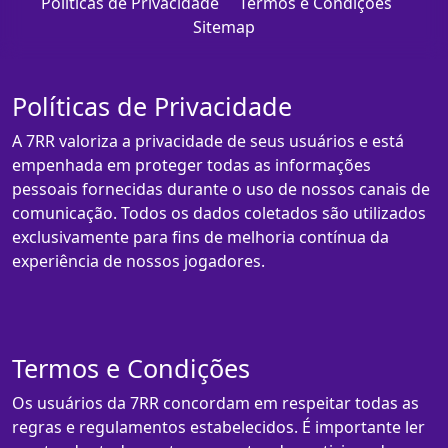
Políticas de Privacidade
Termos e Condições
Sitemap
Políticas de Privacidade
A 7RR valoriza a privacidade de seus usuários e está
empenhada em proteger todas as informações
pessoais fornecidas durante o uso de nossos canais de
comunicação. Todos os dados coletados são utilizados
exclusivamente para fins de melhoria contínua da
experiência de nossos jogadores.
Termos e Condições
Os usuários da 7RR concordam em respeitar todas as
regras e regulamentos estabelecidos. É importante ler