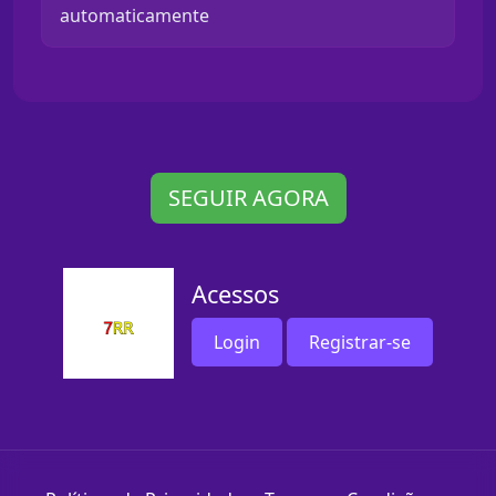
automaticamente
SEGUIR AGORA
Acessos
Login
Registrar-se