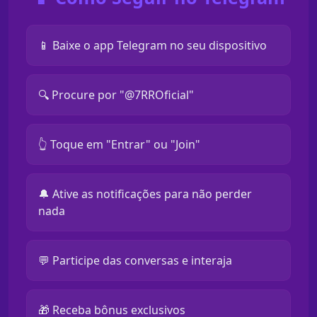
📱 Baixe o app Telegram no seu dispositivo
🔍 Procure por "@7RROficial"
👆 Toque em "Entrar" ou "Join"
🔔 Ative as notificações para não perder
nada
💬 Participe das conversas e interaja
🎁 Receba bônus exclusivos