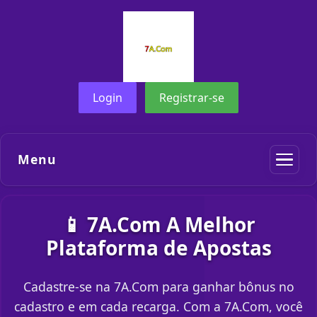
Login
Registrar-se
Menu
📱 7A.Com A Melhor
Plataforma de Apostas
Cadastre-se na 7A.Com para ganhar bônus no
cadastro e em cada recarga. Com a 7A.Com, você