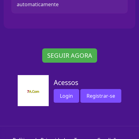
automaticamente
SEGUIR AGORA
Acessos
Login
Registrar-se