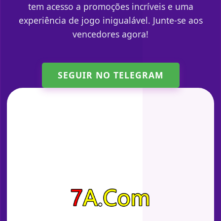
tem acesso a promoções incríveis e uma
experiência de jogo inigualável. Junte-se aos
vencedores agora!
SEGUIR NO TELEGRAM