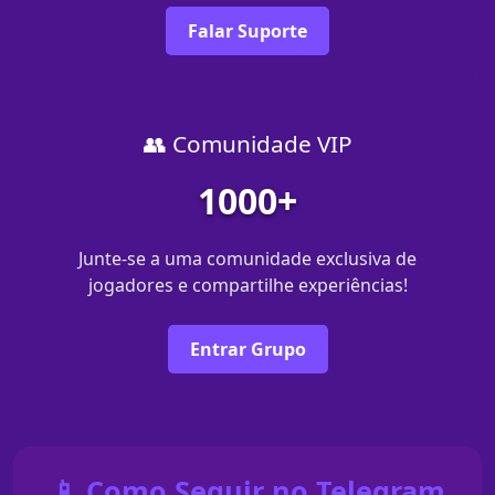
Falar Suporte
👥 Comunidade VIP
1000+
Junte-se a uma comunidade exclusiva de
jogadores e compartilhe experiências!
Entrar Grupo
📱 Como Seguir no Telegram