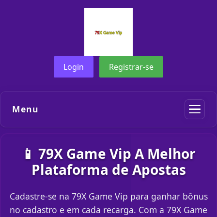
Login
Registrar-se
Menu
📱 79X Game Vip A Melhor
Plataforma de Apostas
Cadastre-se na 79X Game Vip para ganhar bônus
no cadastro e em cada recarga. Com a 79X Game