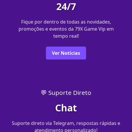
24/7
Fique por dentro de todas as novidades,
promoções e eventos da 79X Game Vip em
tempo real!
Ver Notícias
💬 Suporte Direto
Chat
Suporte direto via Telegram, respostas rápidas e
atendimento personalizado!