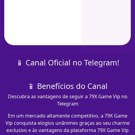
📱 Canal Oficial no Telegram!
📱 Benefícios do Canal
Descubra as vantagens de seguir a 79X Game Vip no
Telegram
Em um mercado altamente competitivo, a 79X Game
Vip conquista elogios unânimes graças ao seu charme
exclusivo e às vantagens da plataforma 79X Game Vip