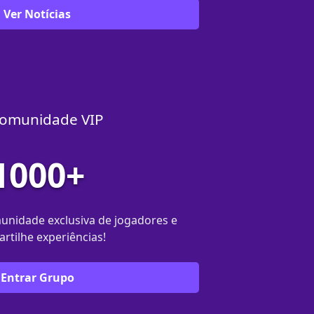
Ver Notícias
Comunidade VIP
1000+
unidade exclusiva de jogadores e
rtilhe experiências!
Entrar Grupo