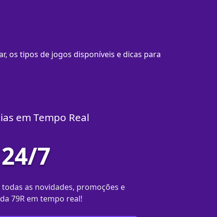
, os tipos de jogos disponíveis e dicas para
cias em Tempo Real
24/7
e todas as novidades, promoções e
 da 79R em tempo real!