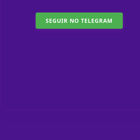
SEGUIR NO TELEGRAM