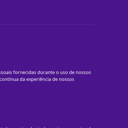
ssoais fornecidas durante o uso de nossos
 contínua da experiência de nossos