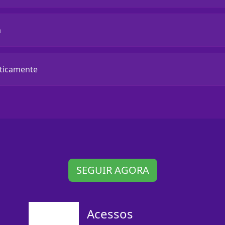
a
aticamente
SEGUIR AGORA
Acessos