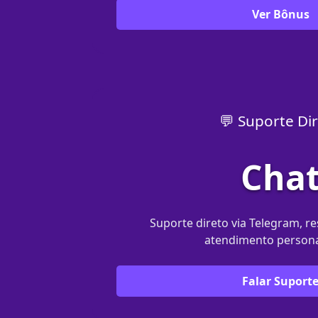
Ver Bônus
💬 Suporte Di
Cha
Suporte direto via Telegram, r
atendimento persona
Falar Suport