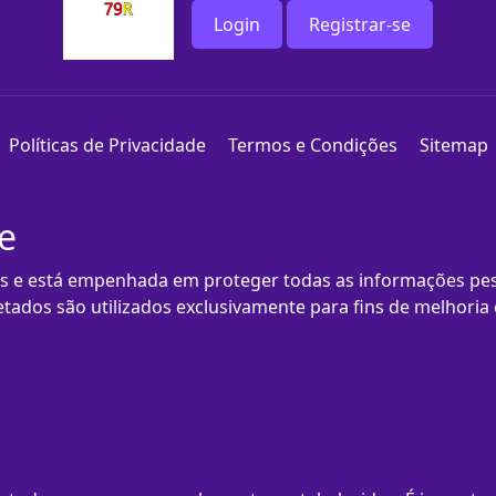
Login
Registrar-se
Políticas de Privacidade
Termos e Condições
Sitemap
de
ios e está empenhada em proteger todas as informações pe
tados são utilizados exclusivamente para fins de melhoria