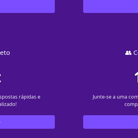
reto
👥 
t
espostas rápidas e
Junte-se a uma com
lizado!
compa
e