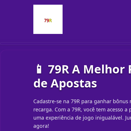
📱 79R A Melhor
de Apostas
Cadastre-se na 79R para ganhar bônus 
recarga. Com a 79R, você tem acesso a 
uma experiência de jogo inigualável. J
agora!