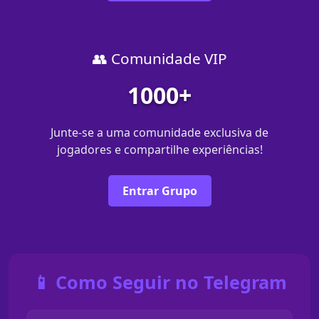
👥 Comunidade VIP
1000+
Junte-se a uma comunidade exclusiva de
jogadores e compartilhe experiências!
Entrar Grupo
📱 Como Seguir no Telegram