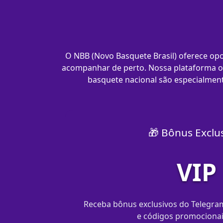
O NBB (Novo Basquete Brasil) oferece op
acompanhar de perto. Nossa plataforma ofe
basquete nacional são especialment
🎁 Bônus Exclu
VIP
Receba bônus exclusivos do Telegra
e códigos promocionai