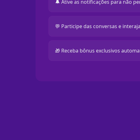
🔔 Ative as notificações para não p
💬 Participe das conversas e interaj
🎁 Receba bônus exclusivos autom