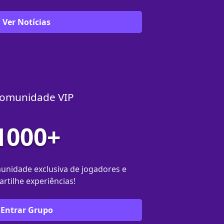
Ver Notícias
Comunidade VIP
1000+
unidade exclusiva de jogadores e
rtilhe experiências!
Entrar Grupo