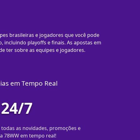
es brasileiras e jogadores que você pode
incluindo playoffs e finais. As apostas em
e ter sobre as equipes e jogadores.
cias em Tempo Real
24/7
e todas as novidades, promoções e
da 78WW em tempo real!