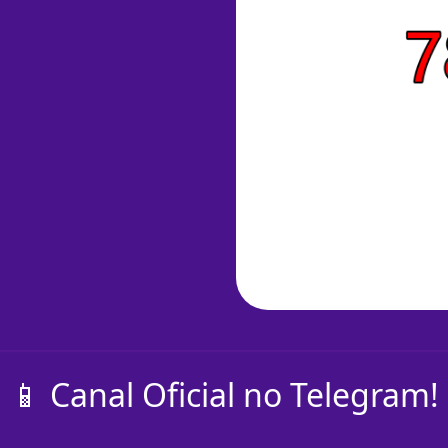
📱 Canal Oficial no Telegram!