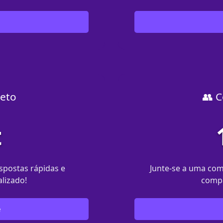
reto
👥 
t
espostas rápidas e
Junte-se a uma com
lizado!
compa
e