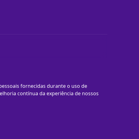
pessoais fornecidas durante o uso de
elhoria contínua da experiência de nossos