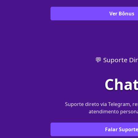
Ver Bônus
💬 Suporte Di
Cha
Suporte direto via Telegram, r
atendimento persona
Falar Suport