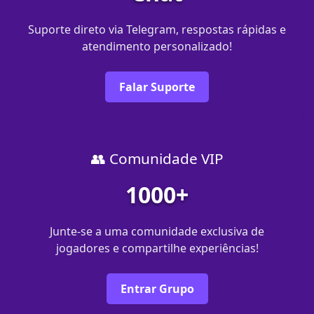
Suporte direto via Telegram, respostas rápidas e
atendimento personalizado!
Falar Suporte
👥 Comunidade VIP
1000+
Junte-se a uma comunidade exclusiva de
jogadores e compartilhe experiências!
Entrar Grupo