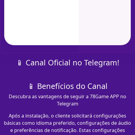
📱 Canal Oficial no Telegram!
📱 Benefícios do Canal
Descubra as vantagens de seguir a 78Game APP no
Telegram
Após a instalação, o cliente solicitará configurações
básicas como idioma preferido, configurações de áudio
e preferências de notificação. Estas configurações