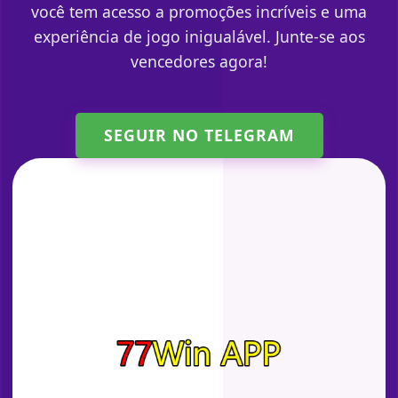
você tem acesso a promoções incríveis e uma
experiência de jogo inigualável. Junte-se aos
vencedores agora!
SEGUIR NO TELEGRAM