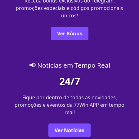
Receba bônus exclusivos do Telegram,
promoções especiais e códigos promocionais
únicos!
Ver Bônus
📢 Notícias em Tempo Real
24/7
Fique por dentro de todas as novidades,
promoções e eventos da 77Win APP em tempo
real!
Ver Notícias