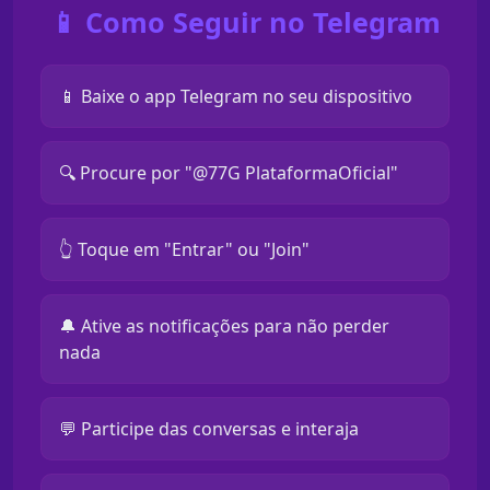
📱 Como Seguir no Telegram
📱 Baixe o app Telegram no seu dispositivo
🔍 Procure por "@77G PlataformaOficial"
👆 Toque em "Entrar" ou "Join"
🔔 Ative as notificações para não perder
nada
💬 Participe das conversas e interaja