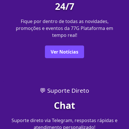
24/7
Fique por dentro de todas as novidades,
promoções e eventos da 77G Plataforma em
tempo real!
Ver Notícias
💬 Suporte Direto
Chat
Suporte direto via Telegram, respostas rápidas e
atendimento personalizado!