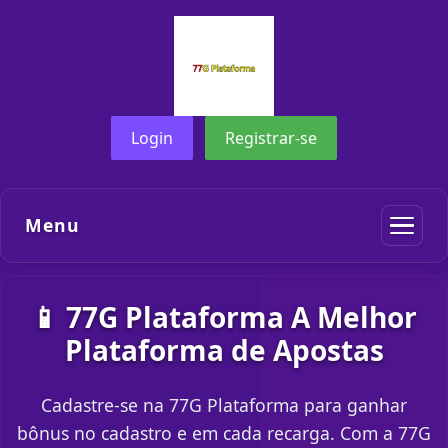
Login
Registrar-se
Menu
📱 77G Plataforma A Melhor
Plataforma de Apostas
Cadastre-se na 77G Plataforma para ganhar
bônus no cadastro e em cada recarga. Com a 77G