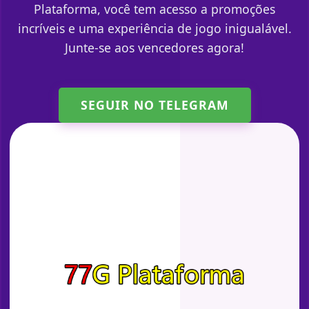
Plataforma, você tem acesso a promoções
incríveis e uma experiência de jogo inigualável.
Junte-se aos vencedores agora!
SEGUIR NO TELEGRAM