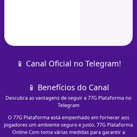
📱 Canal Oficial no Telegram!
📱 Benefícios do Canal
Descubra as vantagens de seguir a 77G Plataforma no
Telegram
O 77G Plataforma está empenhado em fornecer aos
jogadores um ambiente seguro e justo. 77G Plataforma
Online Com toma várias medidas para garantir a