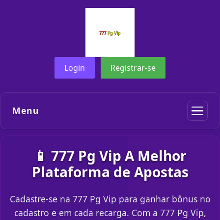
Login
Registrar-se
Menu
📱 777 Pg Vip A Melhor
Plataforma de Apostas
Cadastre-se na 777 Pg Vip para ganhar bônus no
cadastro e em cada recarga. Com a 777 Pg Vip,