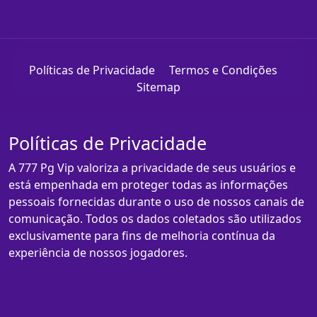
Políticas de Privacidade
Termos e Condições
Sitemap
Políticas de Privacidade
A 777 Pg Vip valoriza a privacidade de seus usuários e
está empenhada em proteger todas as informações
pessoais fornecidas durante o uso de nossos canais de
comunicação. Todos os dados coletados são utilizados
exclusivamente para fins de melhoria contínua da
experiência de nossos jogadores.