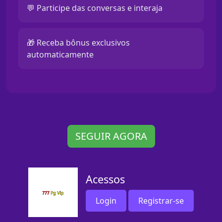
💬 Participe das conversas e interaja
🎁 Receba bônus exclusivos
automaticamente
SEGUIR AGORA
Acessos
Login
Registrar-se