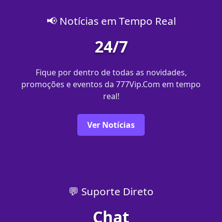
📢 Notícias em Tempo Real
24/7
Fique por dentro de todas as novidades,
promoções e eventos da 777Vip.Com em tempo
real!
Ver Notícias
💬 Suporte Direto
Chat