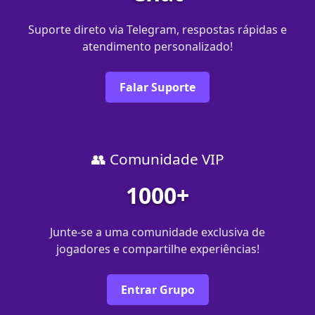
Suporte direto via Telegram, respostas rápidas e
atendimento personalizado!
Falar Suporte
👥 Comunidade VIP
1000+
Junte-se a uma comunidade exclusiva de
jogadores e compartilhe experiências!
Entrar Grupo