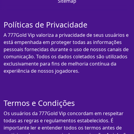
Sitemap
Políticas de Privacidade
A 777Gold Vip valoriza a privacidade de seus usuários e
está empenhada em proteger todas as informações
pessoais fornecidas durante o uso de nossos canais de
comunicação. Todos os dados coletados são utilizados
exclusivamente para fins de melhoria contínua da
experiência de nossos jogadores.
Termos e Condições
Os usuários da 777Gold Vip concordam em respeitar
todas as regras e regulamentos estabelecidos. É
importante ler e entender todos os termos antes de