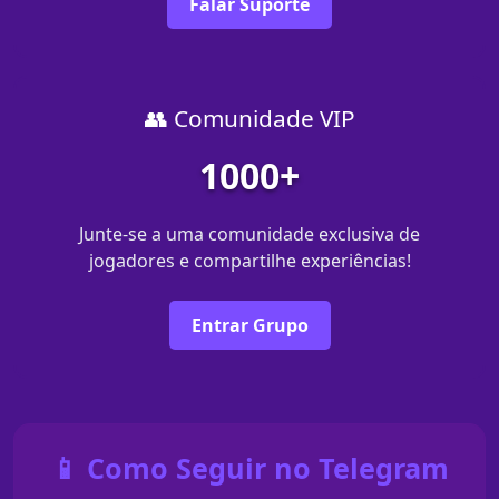
Falar Suporte
👥 Comunidade VIP
1000+
Junte-se a uma comunidade exclusiva de
jogadores e compartilhe experiências!
Entrar Grupo
📱 Como Seguir no Telegram