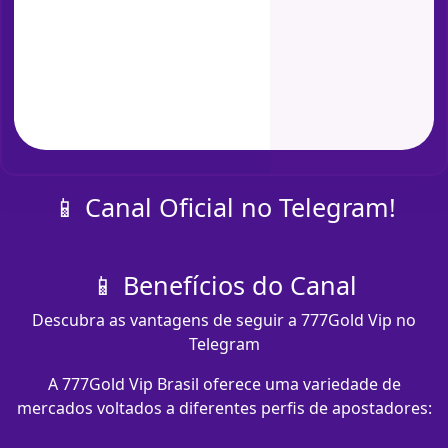
📱 Canal Oficial no Telegram!
📱 Benefícios do Canal
Descubra as vantagens de seguir a 777Gold Vip no
Telegram
A 777Gold Vip Brasil oferece uma variedade de
mercados voltados a diferentes perfis de apostadores: