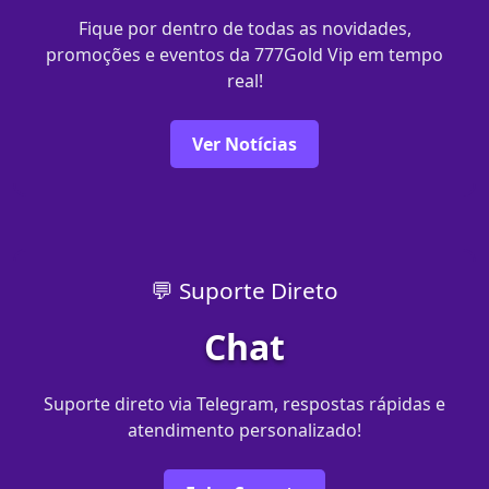
Fique por dentro de todas as novidades,
promoções e eventos da 777Gold Vip em tempo
real!
Ver Notícias
💬 Suporte Direto
Chat
Suporte direto via Telegram, respostas rápidas e
atendimento personalizado!