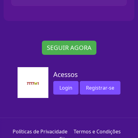
SEGUIR AGORA
Acessos
Login
Registrar-se
Políticas de Privacidade
Termos e Condições