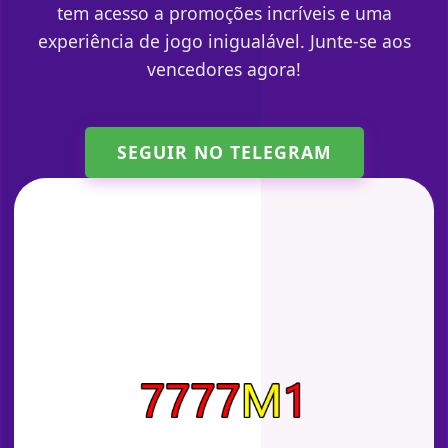
tem acesso a promoções incríveis e uma
experiência de jogo inigualável. Junte-se aos
vencedores agora!
SEGUIR NO TELEGRAM