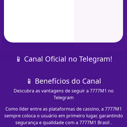
📱 Canal Oficial no Telegram!
📱 Benefícios do Canal
Descubra as vantagens de seguir a 7777M1 no
Telegram
Como líder entre as plataformas de cassino, a 7777M1
sempre coloca o usuário em primeiro lugar, garantindo
segurança e qualidade com a 7777M1 Brasil .