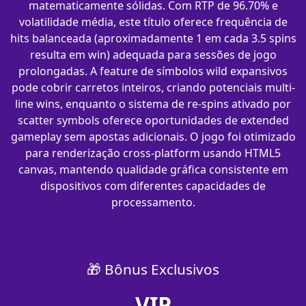
matematicamente sólidas. Com RTP de 96.70% e
volatilidade média, este título oferece frequência de
hits balanceada (aproximadamente 1 em cada 3.5 spins
resulta em win) adequada para sessões de jogo
prolongadas. A feature de símbolos wild expansivos
pode cobrir carretos inteiros, criando potenciais multi-
line wins, enquanto o sistema de re-spins ativado por
scatter symbols oferece oportunidades de extended
gameplay sem apostas adicionais. O jogo foi otimizado
para renderização cross-platform usando HTML5
canvas, mantendo qualidade gráfica consistente em
dispositivos com diferentes capacidades de
processamento.
🎁 Bônus Exclusivos
VIP