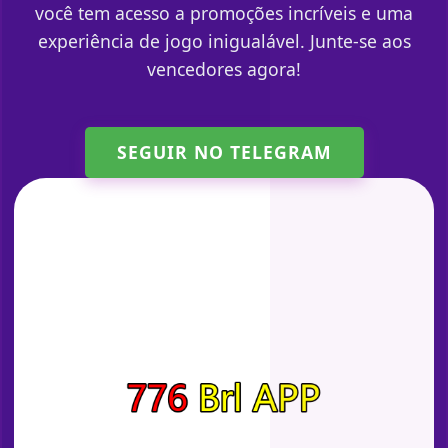
você tem acesso a promoções incríveis e uma
experiência de jogo inigualável. Junte-se aos
vencedores agora!
SEGUIR NO TELEGRAM