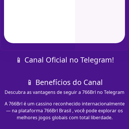
📱 Canal Oficial no Telegram!
📱 Benefícios do Canal
Descubra as vantagens de seguir a 766Brl no Telegram
A 766Brl é um cassino reconhecido internacionalmente
— na plataforma 766Brl Brasil , você pode explorar os
melhores jogos globais com total liberdade.