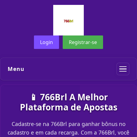
Login
Registrar-se
Menu
📱 766Brl A Melhor
Plataforma de Apostas
Cadastre-se na 766Brl para ganhar bônus no
cadastro e em cada recarga. Com a 766Brl, você