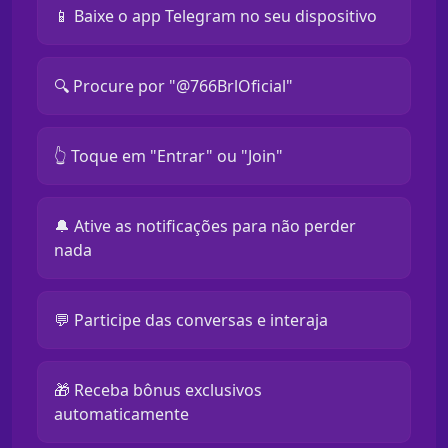
📱 Baixe o app Telegram no seu dispositivo
🔍 Procure por "@766BrlOficial"
👆 Toque em "Entrar" ou "Join"
🔔 Ative as notificações para não perder
nada
💬 Participe das conversas e interaja
🎁 Receba bônus exclusivos
automaticamente