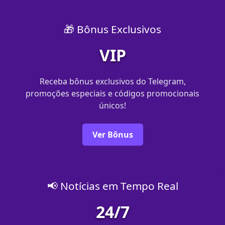
🎁 Bônus Exclusivos
VIP
Receba bônus exclusivos do Telegram,
promoções especiais e códigos promocionais
únicos!
Ver Bônus
📢 Notícias em Tempo Real
24/7