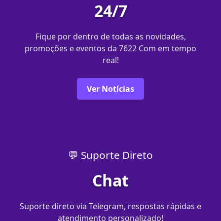
24/7
Fique por dentro de todas as novidades,
promoções e eventos da 7622 Com em tempo
real!
Ver Notícias
💬 Suporte Direto
Chat
Suporte direto via Telegram, respostas rápidas e
atendimento personalizado!