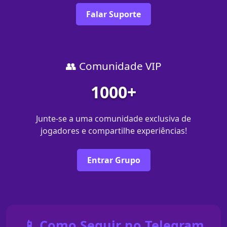
Falar Suporte
👥 Comunidade VIP
1000+
Junte-se a uma comunidade exclusiva de
jogadores e compartilhe experiências!
Entrar Grupo
📱 Como Seguir no Telegram