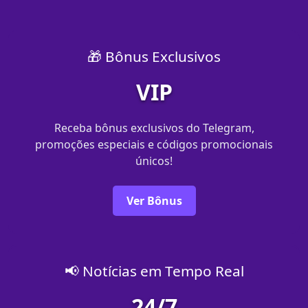
🎁 Bônus Exclusivos
VIP
Receba bônus exclusivos do Telegram,
promoções especiais e códigos promocionais
únicos!
Ver Bônus
📢 Notícias em Tempo Real
24/7