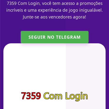
7359 Com Login, você tem acesso a promoções
incríveis e uma experiência de jogo inigualável.
Junte-se aos vencedores agora!
SEGUIR NO TELEGRAM