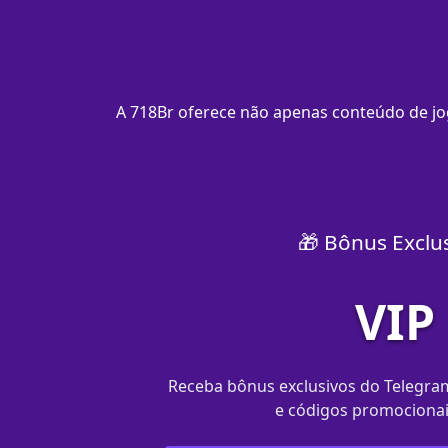
A 718Br oferece não apenas conteúdo de j
🎁 Bônus Exclu
VIP
Receba bônus exclusivos do Telegra
e códigos promocionai