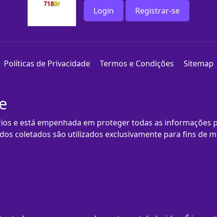
Login
Registrar-se
Políticas de Privacidade
Termos e Condições
Sitemap
de
ários e está empenhada em proteger todas as informações 
os coletados são utilizados exclusivamente para fins de m