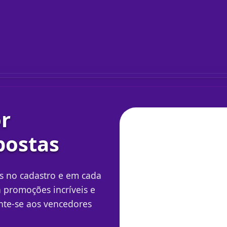
or
postas
s no cadastro e em cada
 promoções incríveis e
unte-se aos vencedores