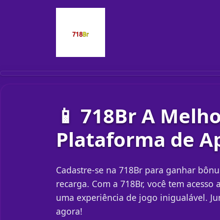
📱 718Br A Melh
Plataforma de A
Cadastre-se na 718Br para ganhar bônu
recarga. Com a 718Br, você tem acesso a
uma experiência de jogo inigualável. J
agora!