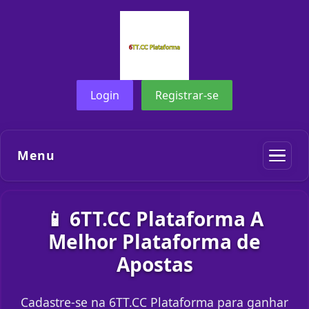
Login
Registrar-se
Menu
📱 6TT.CC Plataforma A
Melhor Plataforma de
Apostas
Cadastre-se na 6TT.CC Plataforma para ganhar