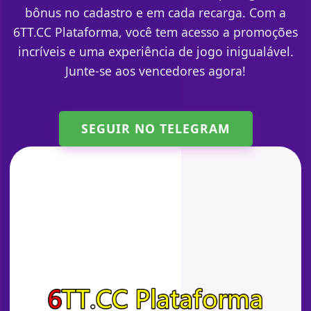
bônus no cadastro e em cada recarga. Com a
6TT.CC Plataforma, você tem acesso a promoções
incríveis e uma experiência de jogo inigualável.
Junte-se aos vencedores agora!
SEGUIR NO TELEGRAM