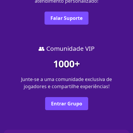
atendimento personalizado!
Falar Suporte
👥 Comunidade VIP
1000+
Junte-se a uma comunidade exclusiva de
jogadores e compartilhe experiências!
Entrar Grupo