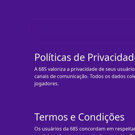
Políticas de Privacida
A 68S valoriza a privacidade de seus usuár
canais de comunicação. Todos os dados cole
jogadores.
Termos e Condições
Os usuários da 68S concordam em respeitar 