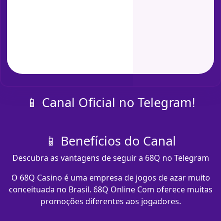
📱 Canal Oficial no Telegram!
📱 Benefícios do Canal
Descubra as vantagens de seguir a 68Q no Telegram
O 68Q Casino é uma empresa de jogos de azar muito
conceituada no Brasil. 68Q Online Com oferece muitas
promoções diferentes aos jogadores.