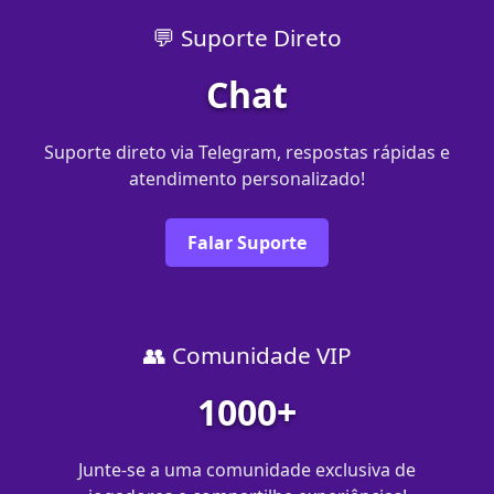
💬 Suporte Direto
Chat
Suporte direto via Telegram, respostas rápidas e
atendimento personalizado!
Falar Suporte
👥 Comunidade VIP
1000+
Junte-se a uma comunidade exclusiva de