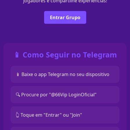
jogadores e compartilhe experiências!
Entrar Grupo
📱 Como Seguir no Telegram
📱 Baixe o app Telegram no seu dispositivo
🔍 Procure por "@66Vip LoginOficial"
👆 Toque em "Entrar" ou "Join"