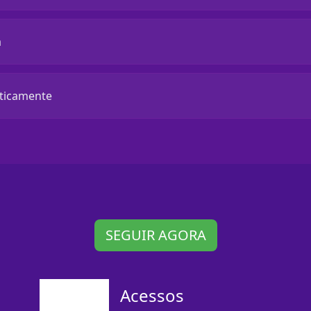
a
aticamente
SEGUIR AGORA
Acessos