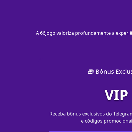
A 66Jogo valoriza profundamente a experiê
🎁 Bônus Exclu
VIP
Receba bônus exclusivos do Telegra
e códigos promocionai