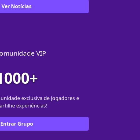
Ver Notícias
Comunidade VIP
1000+
unidade exclusiva de jogadores e
rtilhe experiências!
Entrar Grupo