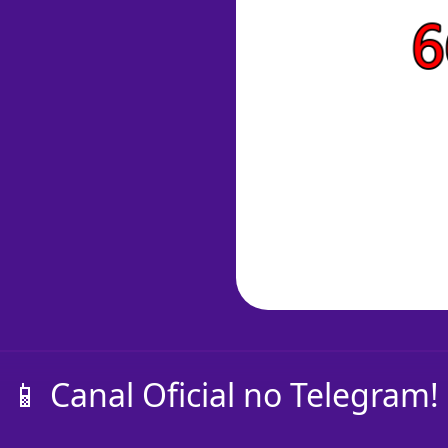
📱 Canal Oficial no Telegram!