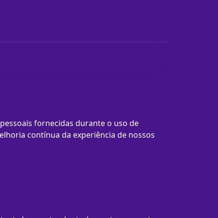
 pessoais fornecidas durante o uso de
elhoria contínua da experiência de nossos