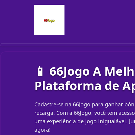
📱 66Jogo A Melh
Plataforma de A
Cadastre-se na 66Jogo para ganhar bôn
recarga. Com a 66Jogo, você tem acesso
uma experiência de jogo inigualável. J
agora!