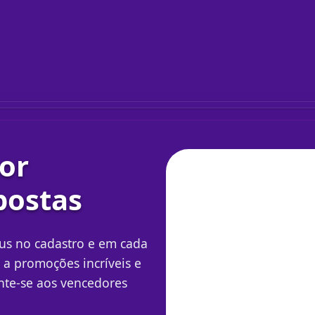
or
postas
us no cadastro e em cada
 a promoções incríveis e
unte-se aos vencedores