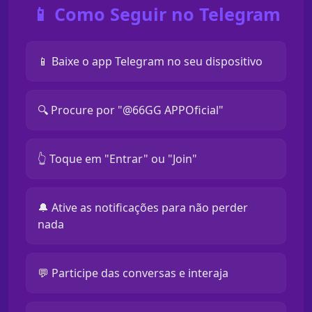
📱 Como Seguir no Telegram
📱 Baixe o app Telegram no seu dispositivo
🔍 Procure por "@66GG APPOficial"
👆 Toque em "Entrar" ou "Join"
🔔 Ative as notificações para não perder
nada
💬 Participe das conversas e interaja