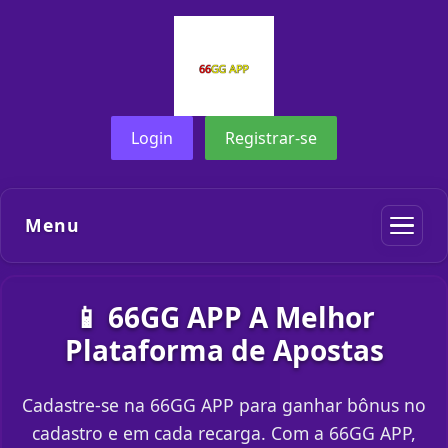
Login
Registrar-se
Menu
📱 66GG APP A Melhor
Plataforma de Apostas
Cadastre-se na 66GG APP para ganhar bônus no
cadastro e em cada recarga. Com a 66GG APP,