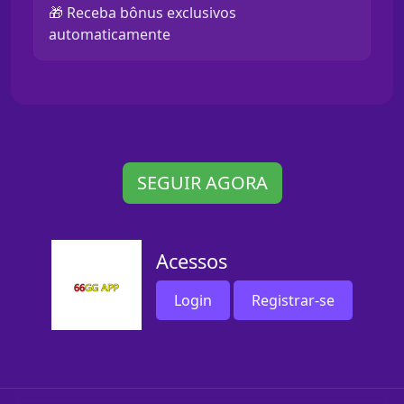
🎁 Receba bônus exclusivos
automaticamente
SEGUIR AGORA
Acessos
Login
Registrar-se