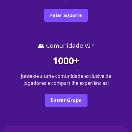
Falar Suporte
👥 Comunidade VIP
1000+
Junte-se a uma comunidade exclusiva de
jogadores e compartilhe experiências!
Entrar Grupo