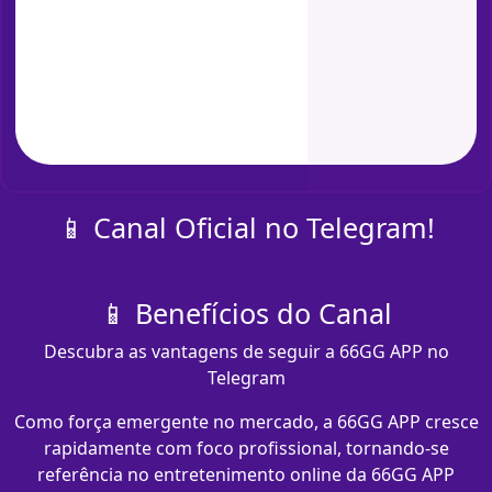
📱 Canal Oficial no Telegram!
📱 Benefícios do Canal
Descubra as vantagens de seguir a 66GG APP no
Telegram
Como força emergente no mercado, a 66GG APP cresce
rapidamente com foco profissional, tornando-se
referência no entretenimento online da 66GG APP