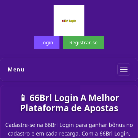
Login
Registrar-se
Menu
📱 66Brl Login A Melhor
Plataforma de Apostas
Cadastre-se na 66Brl Login para ganhar bônus no
cadastro e em cada recarga. Com a 66Brl Login,