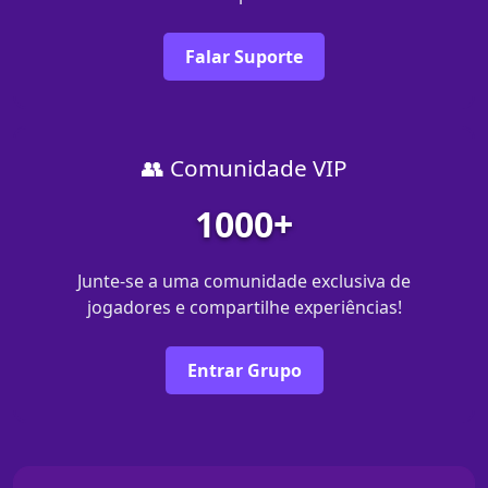
Falar Suporte
👥 Comunidade VIP
1000+
Junte-se a uma comunidade exclusiva de
jogadores e compartilhe experiências!
Entrar Grupo