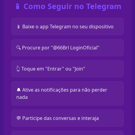
📱 Como Seguir no Telegram
📱 Baixe o app Telegram no seu dispositivo
🔍 Procure por "@66Brl LoginOficial"
👆 Toque em "Entrar" ou "Join"
🔔 Ative as notificações para não perder
nada
💬 Participe das conversas e interaja