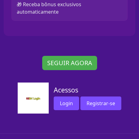
🎁 Receba bônus exclusivos
automaticamente
SEGUIR AGORA
Acessos
Login
Registrar-se