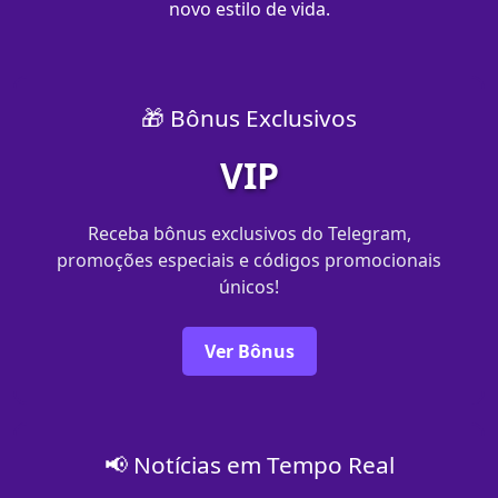
novo estilo de vida.
🎁 Bônus Exclusivos
VIP
Receba bônus exclusivos do Telegram,
promoções especiais e códigos promocionais
únicos!
Ver Bônus
📢 Notícias em Tempo Real