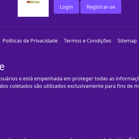
Login
Registrar-se
Políticas de Privacidade
Termos e Condições
Sitemap
de
 usuários e está empenhada em proteger todas as informaç
os coletados são utilizados exclusivamente para fins de m