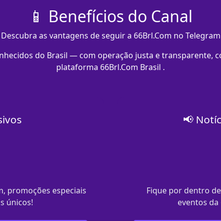
📱 Benefícios do Canal
Descubra as vantagens de seguir a 66Brl.Com no Telegram
nhecidos do Brasil — com operação justa e transparente, c
plataforma 66Brl.Com Brasil .
sivos
📢 Notí
m, promoções especiais
Fique por dentro d
s únicos!
eventos da