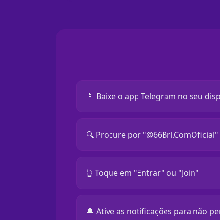
📱 Baixe o app Telegram no seu disp
🔍 Procure por "@66Brl.ComOficial"
👆 Toque em "Entrar" ou "Join"
🔔 Ative as notificações para não p