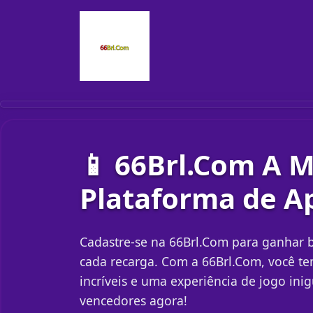
📱 66Brl.Com A 
Plataforma de A
Cadastre-se na 66Brl.Com para ganhar 
cada recarga. Com a 66Brl.Com, você t
incríveis e uma experiência de jogo inig
vencedores agora!