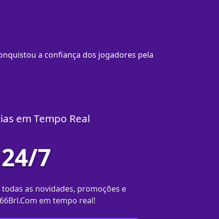
onquistou a confiança dos jogadores pela
cias em Tempo Real
24/7
e todas as novidades, promoções e
 66Brl.Com em tempo real!