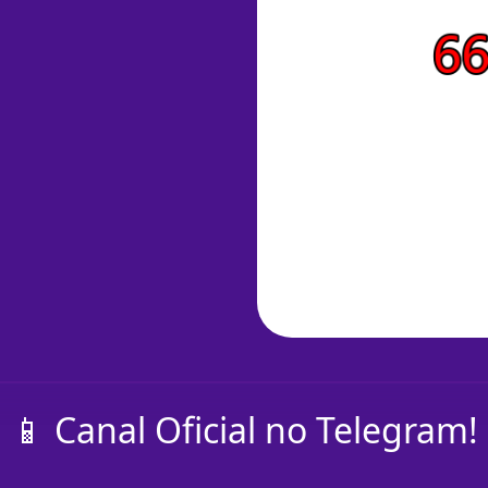
📱 Canal Oficial no Telegram!