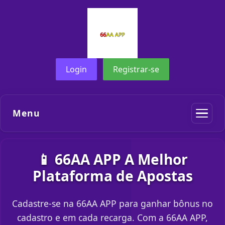
Login
Registrar-se
Menu
📱 66AA APP A Melhor
Plataforma de Apostas
Cadastre-se na 66AA APP para ganhar bônus no
cadastro e em cada recarga. Com a 66AA APP,