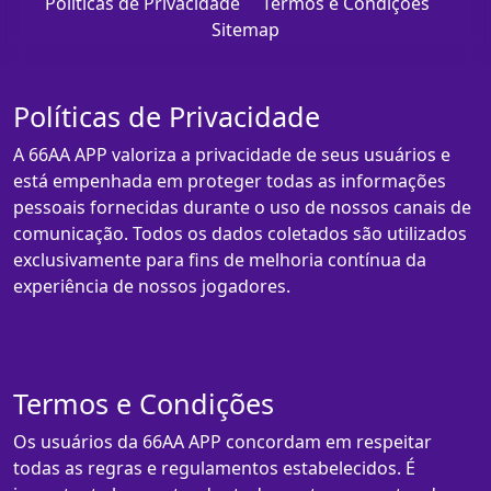
Políticas de Privacidade
Termos e Condições
Sitemap
Políticas de Privacidade
A 66AA APP valoriza a privacidade de seus usuários e
está empenhada em proteger todas as informações
pessoais fornecidas durante o uso de nossos canais de
comunicação. Todos os dados coletados são utilizados
exclusivamente para fins de melhoria contínua da
experiência de nossos jogadores.
Termos e Condições
Os usuários da 66AA APP concordam em respeitar
todas as regras e regulamentos estabelecidos. É