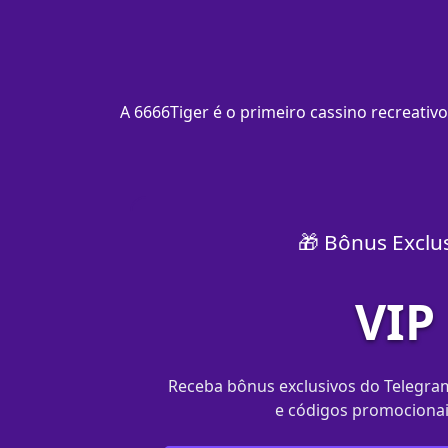
A 6666Tiger é o primeiro cassino recreativo
🎁 Bônus Exclu
VIP
Receba bônus exclusivos do Telegra
e códigos promocionai