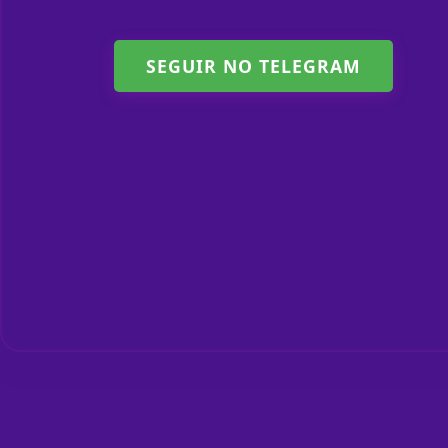
SEGUIR NO TELEGRAM