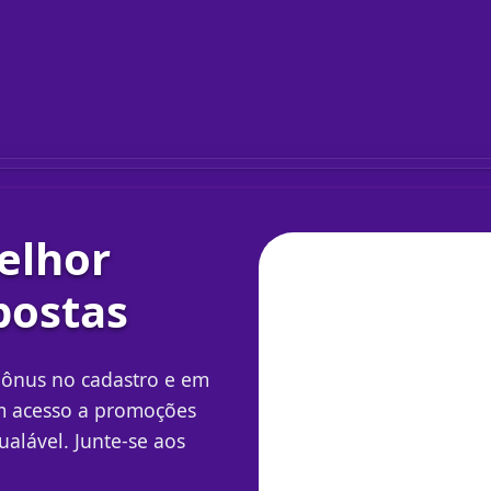
elhor
postas
bônus no cadastro e em
em acesso a promoções
ualável. Junte-se aos