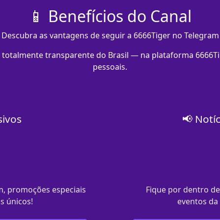
📱 Benefícios do Canal
Descubra as vantagens de seguir a 6666Tiger no Telegram
 totalmente transparente do Brasil — na plataforma 6666Tige
pessoais.
sivos
📢 Notí
m, promoções especiais
Fique por dentro d
s únicos!
eventos da