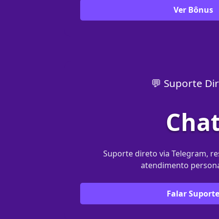
Ver Bônus
💬 Suporte Di
Cha
Suporte direto via Telegram, r
atendimento persona
Falar Suport