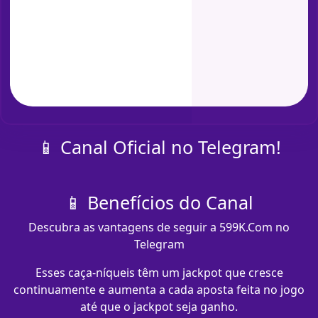
📱 Canal Oficial no Telegram!
📱 Benefícios do Canal
Descubra as vantagens de seguir a 599K.Com no
Telegram
Esses caça-níqueis têm um jackpot que cresce
continuamente e aumenta a cada aposta feita no jogo
até que o jackpot seja ganho.