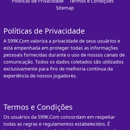
Políticas de Privacidade
Termos e Condições
Sitemap
Políticas de Privacidade
A 599K.Com valoriza a privacidade de seus usuários e
está empenhada em proteger todas as informações
pessoais fornecidas durante o uso de nossos canais de
comunicação. Todos os dados coletados são utilizados
exclusivamente para fins de melhoria contínua da
experiência de nossos jogadores.
Termos e Condições
Os usuários da 599K.Com concordam em respeitar
todas as regras e regulamentos estabelecidos. É