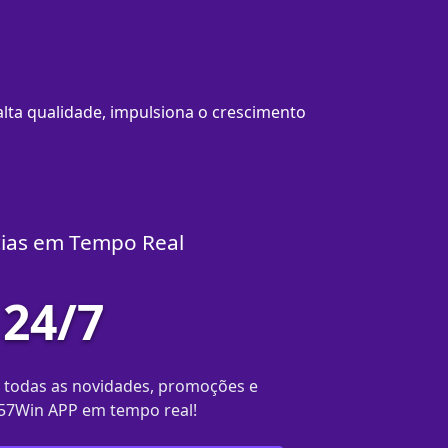
m
alta qualidade, impulsiona o crescimento
cias em Tempo Real
24/7
e todas as novidades, promoções e
57Win APP em tempo real!