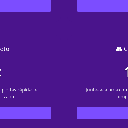
reto
👥 
t
espostas rápidas e
Junte-se a uma com
lizado!
compa
e