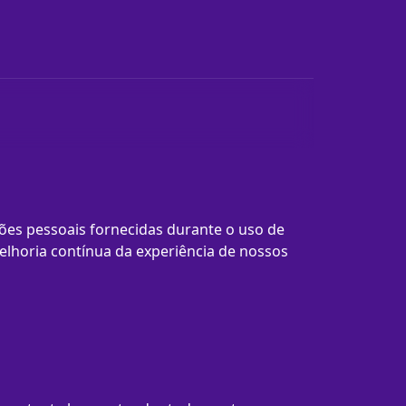
ões pessoais fornecidas durante o uso de
elhoria contínua da experiência de nossos