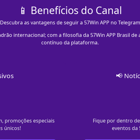
📱 Benefícios do Canal
Descubra as vantagens de seguir a 57Win APP no Telegra
rão internacional; com a filosofia da 57Win APP Brasil de 
contínuo da plataforma.
sivos
📢 Notí
m, promoções especiais
Fique por dentro d
s únicos!
eventos da 