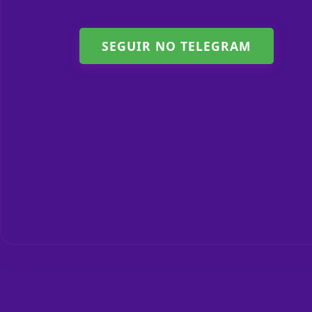
SEGUIR NO TELEGRAM