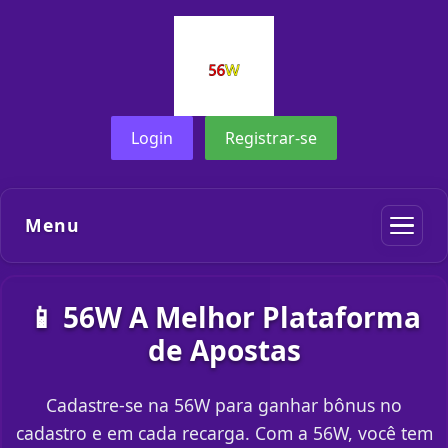
Login
Registrar-se
Menu
📱 56W A Melhor Plataforma
de Apostas
Cadastre-se na 56W para ganhar bônus no
cadastro e em cada recarga. Com a 56W, você tem