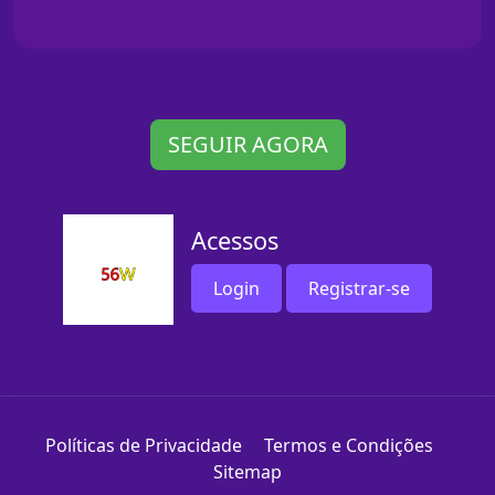
SEGUIR AGORA
Acessos
Login
Registrar-se
Políticas de Privacidade
Termos e Condições
Sitemap