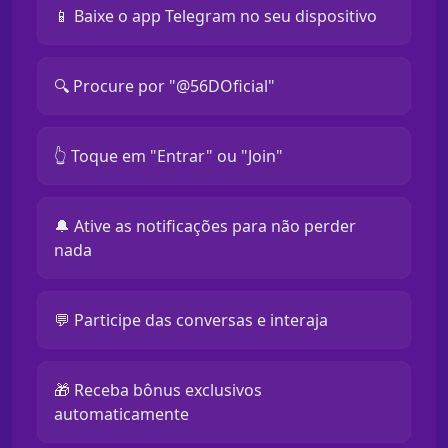
📱 Baixe o app Telegram no seu dispositivo
🔍 Procure por "@56DOficial"
👆 Toque em "Entrar" ou "Join"
🔔 Ative as notificações para não perder
nada
💬 Participe das conversas e interaja
🎁 Receba bônus exclusivos
automaticamente