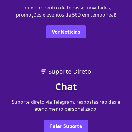
Fique por dentro de todas as novidades,
promoções e eventos da 56D em tempo real!
Ver Notícias
💬 Suporte Direto
Chat
Suporte direto via Telegram, respostas rápidas e
atendimento personalizado!
Falar Suporte