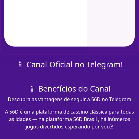
📱 Canal Oficial no Telegram!
📱 Benefícios do Canal
Descubra as vantagens de seguir a 56D no Telegram
A 56D é uma plataforma de cassino clássica para todas
as idades — na plataforma 56D Brasil , há inúmeros
jogos divertidos esperando por você!