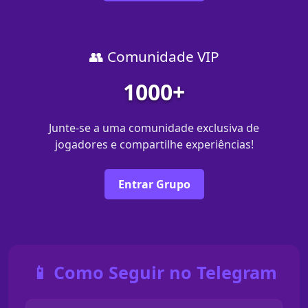
👥 Comunidade VIP
1000+
Junte-se a uma comunidade exclusiva de
jogadores e compartilhe experiências!
Entrar Grupo
📱 Como Seguir no Telegram