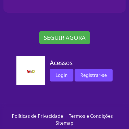
SEGUIR AGORA
Acessos
Login
Registrar-se
Políticas de Privacidade
Termos e Condições
Sitemap