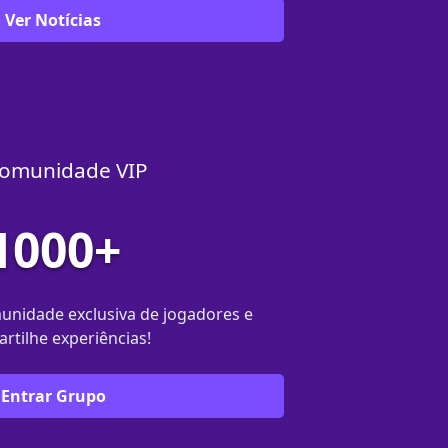
Ver Notícias
Comunidade VIP
1000+
unidade exclusiva de jogadores e
rtilhe experiências!
Entrar Grupo