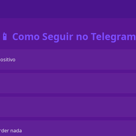
📱 Como Seguir no Telegram
ositivo
erder nada