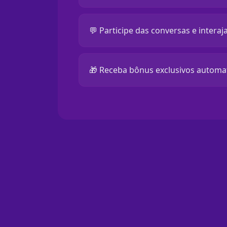
💬 Participe das conversas e interaj
🎁 Receba bônus exclusivos autom