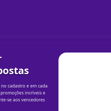
r
postas
 no cadastro e em cada
 promoções incríveis e
unte-se aos vencedores