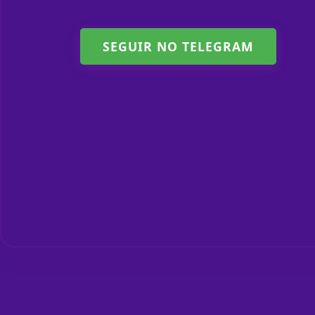
SEGUIR NO TELEGRAM