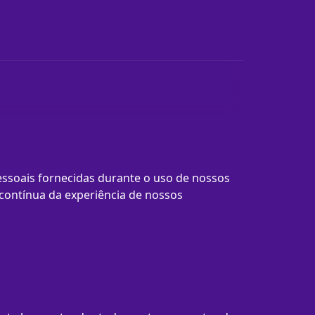
essoais fornecidas durante o uso de nossos
 contínua da experiência de nossos