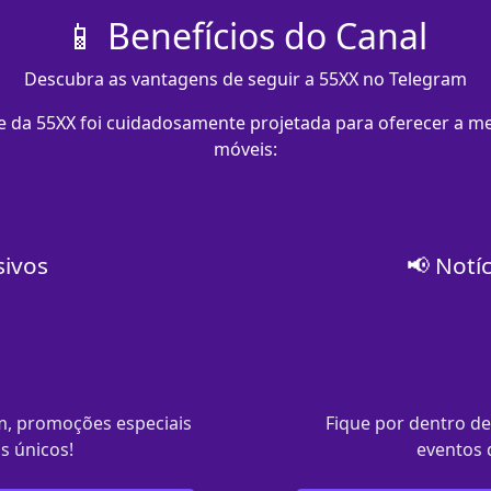
📱 Benefícios do Canal
Descubra as vantagens de seguir a 55XX no Telegram
le da 55XX foi cuidadosamente projetada para oferecer a me
móveis:
sivos
📢 Notí
m, promoções especiais
Fique por dentro d
s únicos!
eventos 