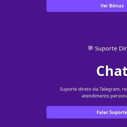
Ver Bônus
💬 Suporte Di
Cha
Suporte direto via Telegram, r
atendimento persona
Falar Suport