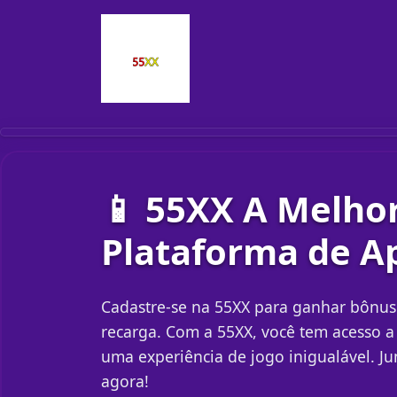
📱 55XX A Melho
Plataforma de A
Cadastre-se na 55XX para ganhar bônus
recarga. Com a 55XX, você tem acesso a
uma experiência de jogo inigualável. J
agora!