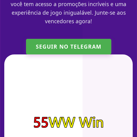
você tem acesso a promoções incríveis e uma
experiência de jogo inigualável. Junte-se aos
vencedores agora!
SEGUIR NO TELEGRAM