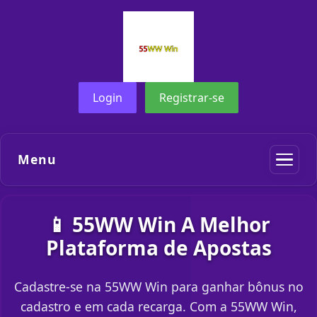
Login
Registrar-se
Menu
📱 55WW Win A Melhor
Plataforma de Apostas
Cadastre-se na 55WW Win para ganhar bônus no
cadastro e em cada recarga. Com a 55WW Win,