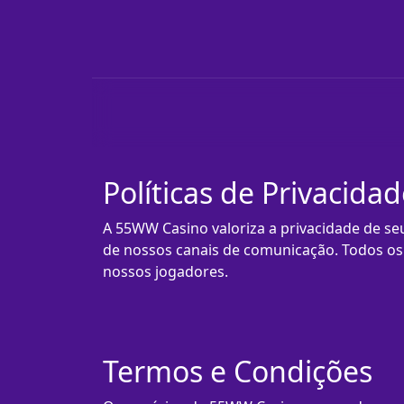
Políticas de Privacida
A 55WW Casino valoriza a privacidade de s
de nossos canais de comunicação. Todos os 
nossos jogadores.
Termos e Condições