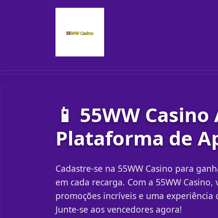
📱 55WW Casino 
Plataforma de A
Cadastre-se na 55WW Casino para ganh
em cada recarga. Com a 55WW Casino, 
promoções incríveis e uma experiência d
Junte-se aos vencedores agora!