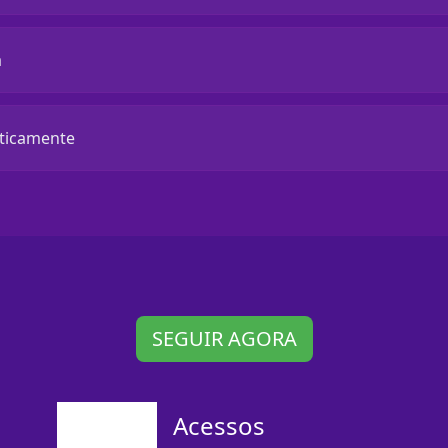
a
aticamente
SEGUIR AGORA
Acessos