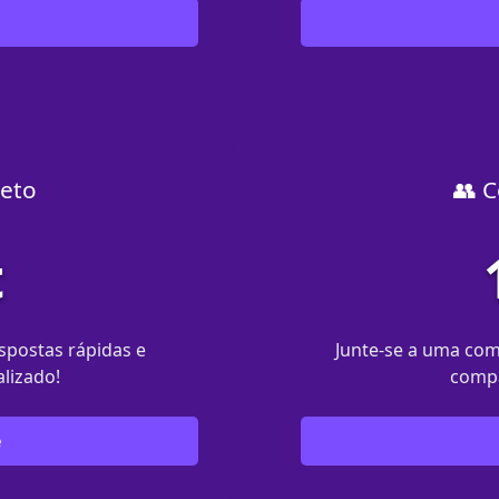
reto
👥 
t
espostas rápidas e
Junte-se a uma com
lizado!
compa
e