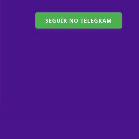
SEGUIR NO TELEGRAM