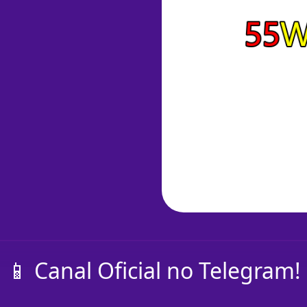
📱 Canal Oficial no Telegram!