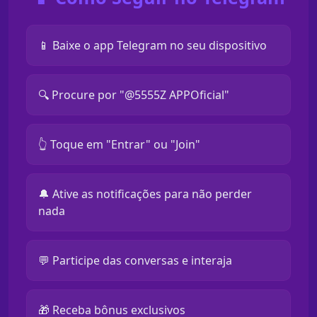
📱 Baixe o app Telegram no seu dispositivo
🔍 Procure por "@5555Z APPOficial"
👆 Toque em "Entrar" ou "Join"
🔔 Ative as notificações para não perder
nada
💬 Participe das conversas e interaja
🎁 Receba bônus exclusivos