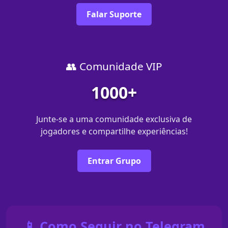
Falar Suporte
👥 Comunidade VIP
1000+
Junte-se a uma comunidade exclusiva de
jogadores e compartilhe experiências!
Entrar Grupo
📱 Como Seguir no Telegram