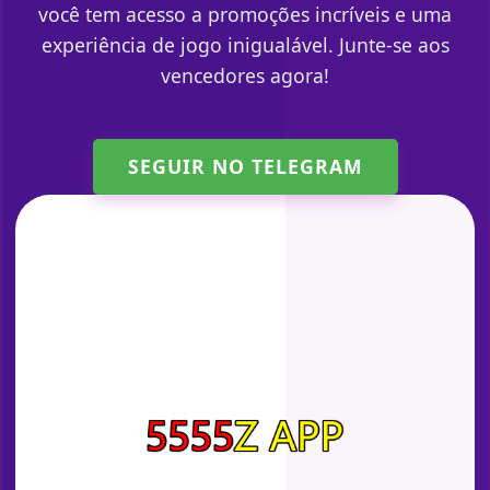
você tem acesso a promoções incríveis e uma
experiência de jogo inigualável. Junte-se aos
vencedores agora!
SEGUIR NO TELEGRAM