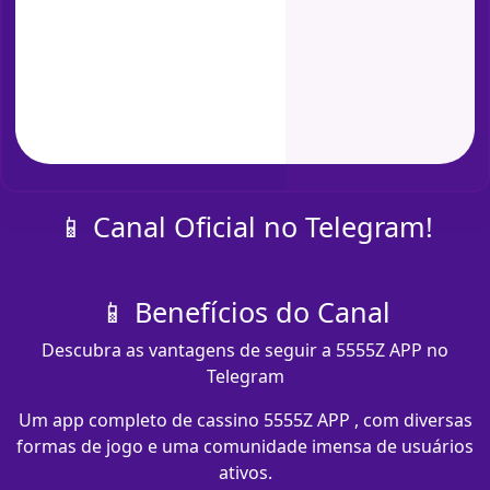
📱 Canal Oficial no Telegram!
📱 Benefícios do Canal
Descubra as vantagens de seguir a 5555Z APP no
Telegram
Um app completo de cassino 5555Z APP , com diversas
formas de jogo e uma comunidade imensa de usuários
ativos.