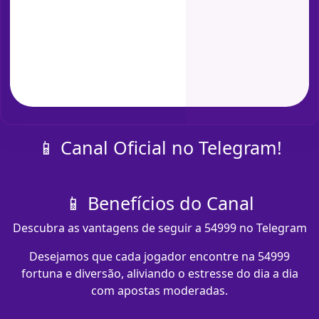
📱 Canal Oficial no Telegram!
📱 Benefícios do Canal
Descubra as vantagens de seguir a 54999 no Telegram
Desejamos que cada jogador encontre na 54999
fortuna e diversão, aliviando o estresse do dia a dia
com apostas moderadas.