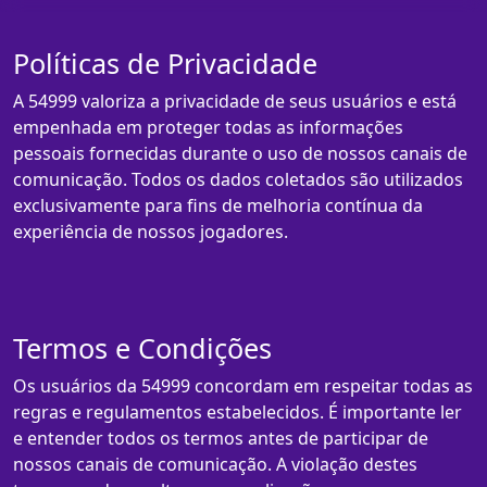
Políticas de Privacidade
A 54999 valoriza a privacidade de seus usuários e está
empenhada em proteger todas as informações
pessoais fornecidas durante o uso de nossos canais de
comunicação. Todos os dados coletados são utilizados
exclusivamente para fins de melhoria contínua da
experiência de nossos jogadores.
Termos e Condições
Os usuários da 54999 concordam em respeitar todas as
regras e regulamentos estabelecidos. É importante ler
e entender todos os termos antes de participar de
nossos canais de comunicação. A violação destes