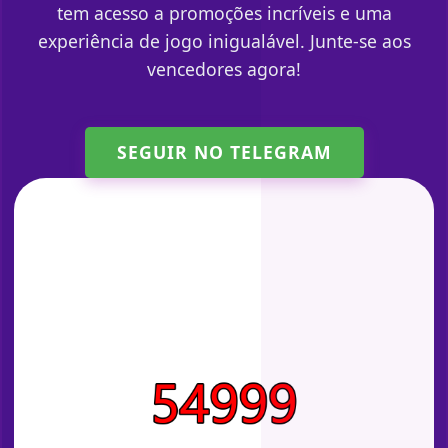
tem acesso a promoções incríveis e uma
experiência de jogo inigualável. Junte-se aos
vencedores agora!
SEGUIR NO TELEGRAM