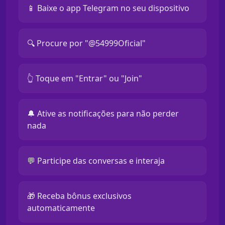
📱 Baixe o app Telegram no seu dispositivo
🔍 Procure por "@54999Oficial"
👆 Toque em "Entrar" ou "Join"
🔔 Ative as notificações para não perder
nada
💬 Participe das conversas e interaja
🎁 Receba bônus exclusivos
automaticamente