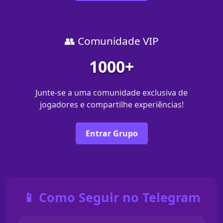
👥 Comunidade VIP
1000+
Junte-se a uma comunidade exclusiva de
jogadores e compartilhe experiências!
Entrar Grupo
📱 Como Seguir no Telegram