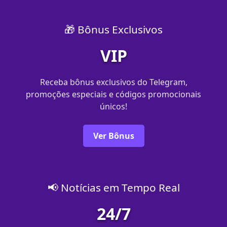
🎁 Bônus Exclusivos
VIP
Receba bônus exclusivos do Telegram,
promoções especiais e códigos promocionais
únicos!
Ver Bônus
📢 Notícias em Tempo Real
24/7