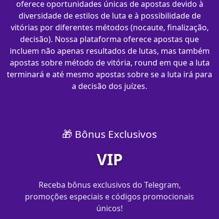
oferece oportunidades únicas de apostas devido à
diversidade de estilos de luta e à possibilidade de
vitórias por diferentes métodos (nocaute, finalização,
decisão). Nossa plataforma oferece apostas que
incluem não apenas resultados de lutas, mas também
apostas sobre método de vitória, round em que a luta
terminará e até mesmo apostas sobre se a luta irá para
a decisão dos juízes.
🎁 Bônus Exclusivos
VIP
Receba bônus exclusivos do Telegram,
promoções especiais e códigos promocionais
únicos!