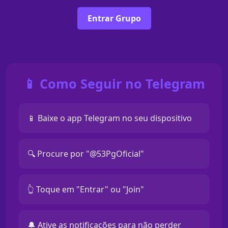
Entrar Grupo
📱 Como Seguir no Telegram
📱 Baixe o app Telegram no seu dispositivo
🔍 Procure por "@53PgOficial"
👆 Toque em "Entrar" ou "Join"
🔔 Ative as notificações para não perder