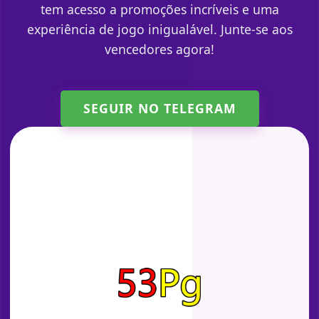
tem acesso a promoções incríveis e uma
experiência de jogo inigualável. Junte-se aos
vencedores agora!
SEGUIR NO TELEGRAM