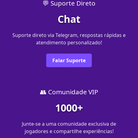
💬 Suporte Direto
Chat
Suporte direto via Telegram, respostas rápidas e
atendimento personalizado!
Falar Suporte
👥 Comunidade VIP
1000+
Junte-se a uma comunidade exclusiva de
jogadores e compartilhe experiências!