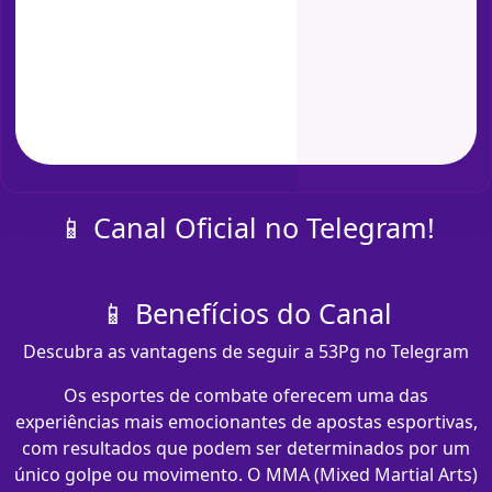
📱 Canal Oficial no Telegram!
📱 Benefícios do Canal
Descubra as vantagens de seguir a 53Pg no Telegram
Os esportes de combate oferecem uma das
experiências mais emocionantes de apostas esportivas,
com resultados que podem ser determinados por um
único golpe ou movimento. O MMA (Mixed Martial Arts)