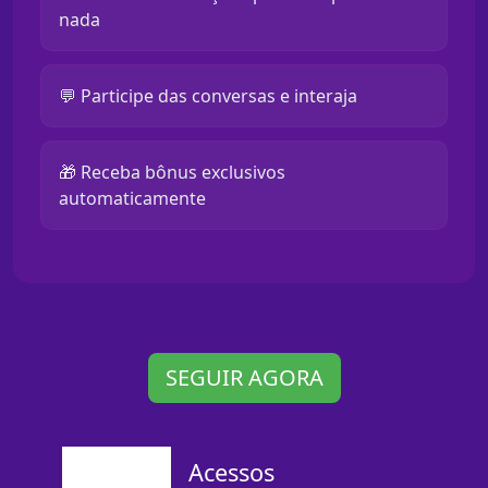
nada
💬 Participe das conversas e interaja
🎁 Receba bônus exclusivos
automaticamente
SEGUIR AGORA
Acessos