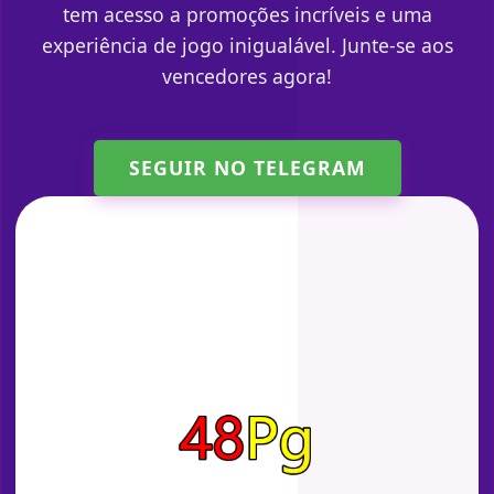
tem acesso a promoções incríveis e uma
experiência de jogo inigualável. Junte-se aos
vencedores agora!
SEGUIR NO TELEGRAM