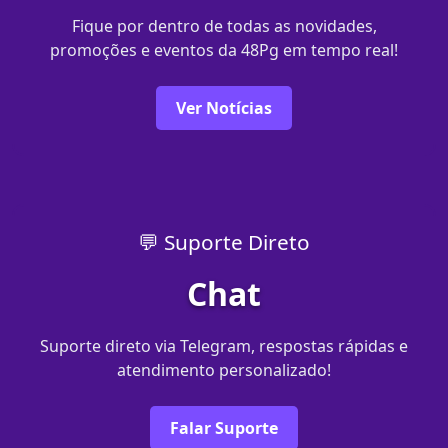
Fique por dentro de todas as novidades,
promoções e eventos da 48Pg em tempo real!
Ver Notícias
💬 Suporte Direto
Chat
Suporte direto via Telegram, respostas rápidas e
atendimento personalizado!
Falar Suporte