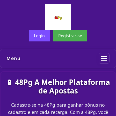
Login
Registrar-se
Menu
📱 48Pg A Melhor Plataforma
de Apostas
Cadastre-se na 48Pg para ganhar bônus no
cadastro e em cada recarga. Com a 48Pg, você