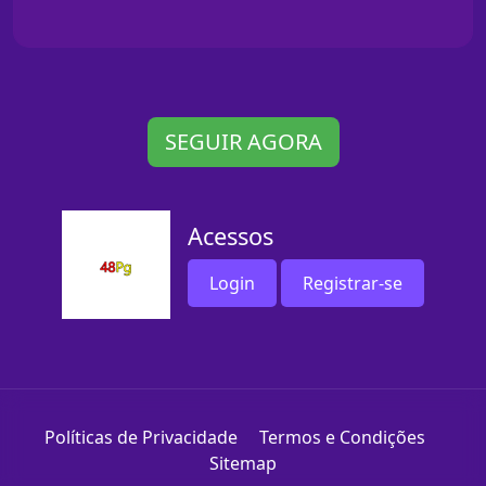
SEGUIR AGORA
Acessos
Login
Registrar-se
Políticas de Privacidade
Termos e Condições
Sitemap