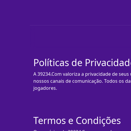
Políticas de Privacida
A 39234.Com valoriza a privacidade de seu
nossos canais de comunicação. Todos os dad
jogadores.
Termos e Condições