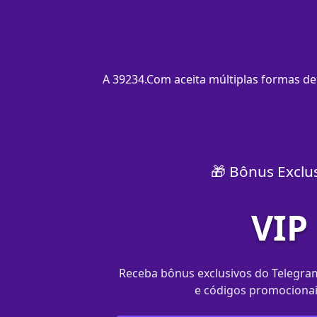
A 39234.Com aceita múltiplas formas d
🎁 Bônus Exclu
VIP
Receba bônus exclusivos do Telegra
e códigos promocionai