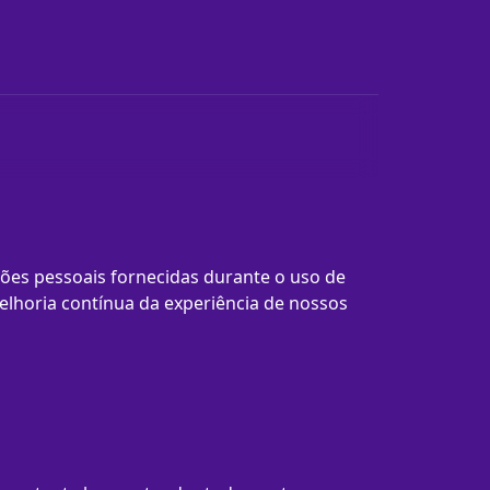
ões pessoais fornecidas durante o uso de
elhoria contínua da experiência de nossos