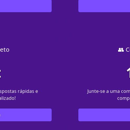
reto
👥 
t
espostas rápidas e
Junte-se a uma com
lizado!
compa
e