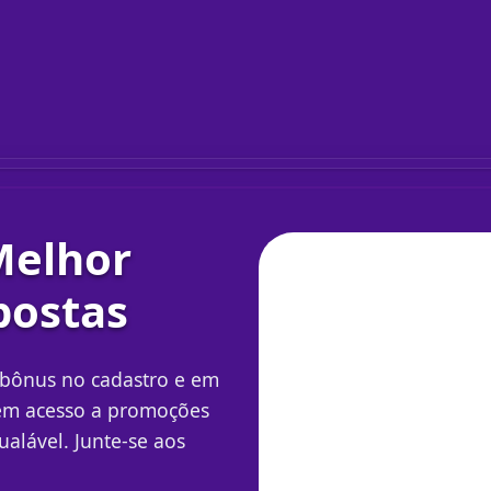
Melhor
postas
 bônus no cadastro e em
tem acesso a promoções
ualável. Junte-se aos