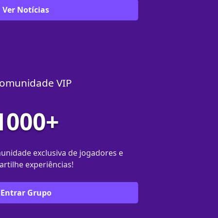
Ver Notícias
Comunidade VIP
1000+
unidade exclusiva de jogadores e
rtilhe experiências!
Entrar Grupo