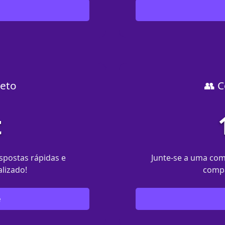
reto
👥 
t
espostas rápidas e
Junte-se a uma com
lizado!
compa
e