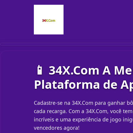
📱 34X.Com A Me
Plataforma de A
Cadastre-se na 34X.Com para ganhar bô
cada recarga. Com a 34X.Com, você tem
incríveis e uma experiência de jogo inig
vencedores agora!