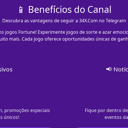
📱 Benefícios do Canal
Descubra as vantagens de seguir a 34X.Com no Telegram
s jogos Fortune! Experimente jogos de sorte e azar emocio
ito mais. Cada jogo oferece oportunidades únicas de gan
sivos
📢 Notí
m, promoções especiais
Fique por dentro d
s únicos!
eventos da