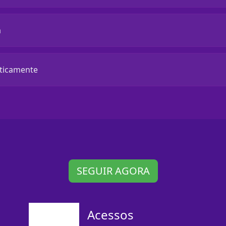
a
aticamente
SEGUIR AGORA
Acessos