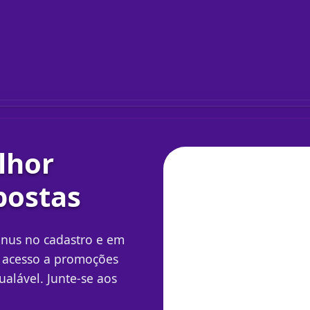
lhor
postas
nus no cadastro e em
 acesso a promoções
ualável. Junte-se aos