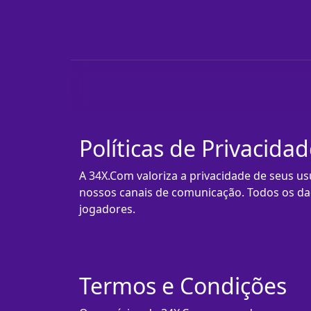
Políticas de Privacida
A 34X.Com valoriza a privacidade de seus u
nossos canais de comunicação. Todos os dad
jogadores.
Termos e Condições