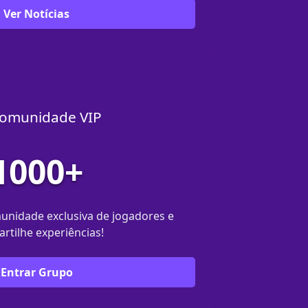
Ver Notícias
Comunidade VIP
1000+
unidade exclusiva de jogadores e
rtilhe experiências!
Entrar Grupo