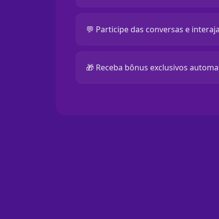
💬 Participe das conversas e interaj
🎁 Receba bônus exclusivos autom