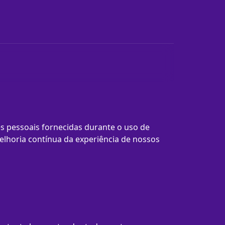
s pessoais fornecidas durante o uso de
elhoria contínua da experiência de nossos