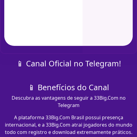
📱 Canal Oficial no Telegram!
📱 Benefícios do Canal
Descubra as vantagens de seguir a 33Big.Com no
Telegram
A plataforma 33Big.Com Brasil possui presença
internacional, e a 33Big.Com atrai jogadores do mundo
todo com registro e download extremamente práticos.