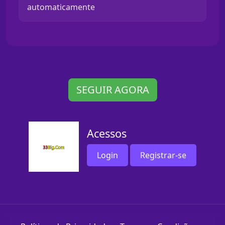
automaticamente
SEGUIR AGORA
Acessos
Login
Registrar-se