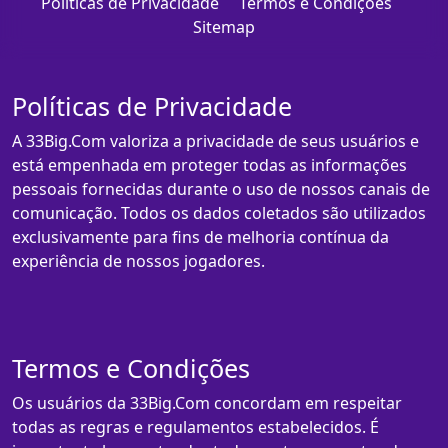
Políticas de Privacidade
Termos e Condições
Sitemap
Políticas de Privacidade
A 33Big.Com valoriza a privacidade de seus usuários e
está empenhada em proteger todas as informações
pessoais fornecidas durante o uso de nossos canais de
comunicação. Todos os dados coletados são utilizados
exclusivamente para fins de melhoria contínua da
experiência de nossos jogadores.
Termos e Condições
Os usuários da 33Big.Com concordam em respeitar
todas as regras e regulamentos estabelecidos. É