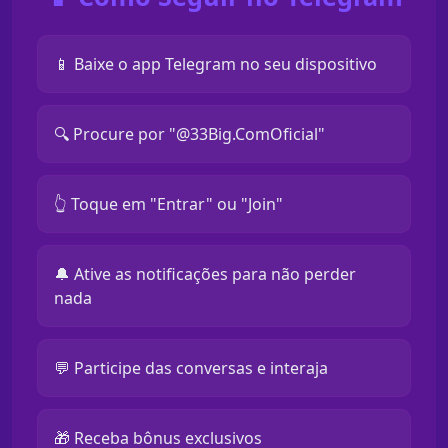
📱 Baixe o app Telegram no seu dispositivo
🔍 Procure por "@33Big.ComOficial"
👆 Toque em "Entrar" ou "Join"
🔔 Ative as notificações para não perder
nada
💬 Participe das conversas e interaja
🎁 Receba bônus exclusivos